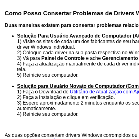
Como Posso Consertar Problemas de Drivers
Duas maneiras existem para consertar problemas relaci
Solução Para Usuário Avançado de Computador (At
1) Visite os sites de cada um dos fabricantes de seu h
driver Windows individual.
2) Coloque cada driver na sua pasta respectiva no Win
3) Vá para
Painel de Controle
e ache
Gerenciamento 
4) Faça a atualização manualmente de cada driver ind
tela.
5) Reinicie seu computador.
Solução para Usuário Novato de Computador (Com
1) Faça o Download de
Utilitário de Atualização com 
2) Faça a instalação e clique em verificação.
3) Espere aproximadamente 2 minutos enquanto os seus
automaticamente.
4) Reinicie seu computador.
As duas opções consertam drivers Windows corrompidos ou d