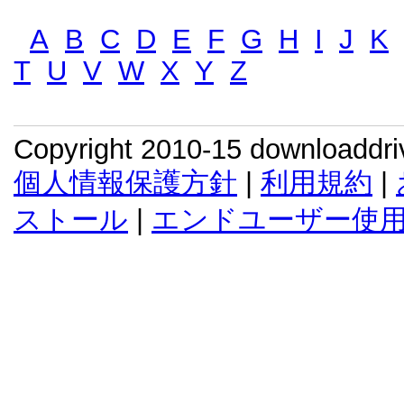
A
B
C
D
E
F
G
H
I
J
K
T
U
V
W
X
Y
Z
Copyright 2010-15 downloaddr
個人情報保護方針
|
利用規約
|
ストール
|
エンドユーザー使