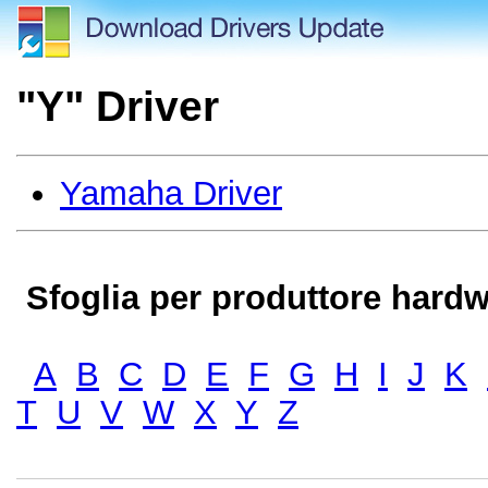
"Y" Driver
Yamaha Driver
Sfoglia per produttore hardw
A
B
C
D
E
F
G
H
I
J
K
T
U
V
W
X
Y
Z