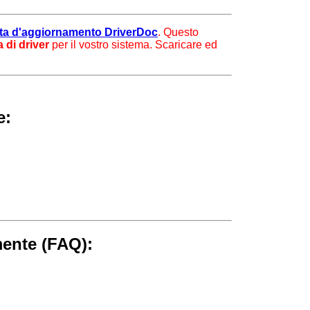
lita d'aggiornamento DriverDoc
. Questo
a di driver
per il vostro sistema. Scaricare ed
e:
ente (FAQ):