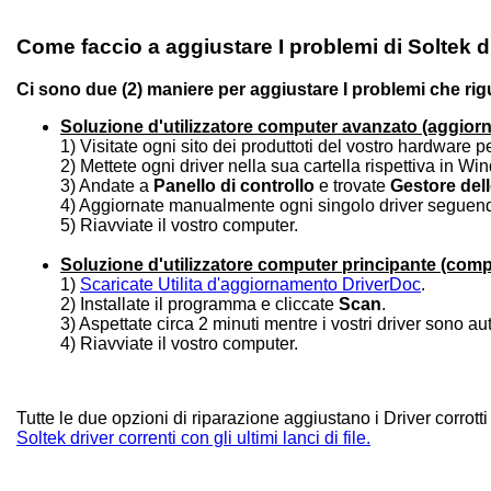
Come faccio a aggiustare I problemi di Soltek d
Ci sono due (2) maniere per aggiustare I problemi che rig
Soluzione d'utilizzatore computer avanzato (aggio
1) Visitate ogni sito dei produttoti del vostro hardware p
2) Mettete ogni driver nella sua cartella rispettiva in Wi
3) Andate a
Panello di controllo
e trovate
Gestore dell
4) Aggiornate manualmente ogni singolo driver seguendo
5) Riavviate il vostro computer.
Soluzione d'utilizzatore computer principante (com
1)
Scaricate Utilita d'aggiornamento DriverDoc
.
2) Installate il programma e cliccate
Scan
.
3) Aspettate circa 2 minuti mentre i vostri driver sono a
4) Riavviate il vostro computer.
Tutte le due opzioni di riparazione aggiustano i Driver corrotti
Soltek driver correnti con gli ultimi lanci di file.