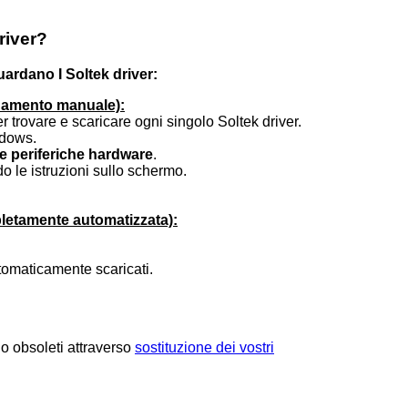
river?
uardano I Soltek driver:
rnamento manuale):
er trovare e scaricare ogni singolo Soltek driver.
ndows.
e periferiche hardware
.
 le istruzioni sullo schermo.
pletamente automatizzata):
utomaticamente scaricati.
 o obsoleti attraverso
sostituzione dei vostri