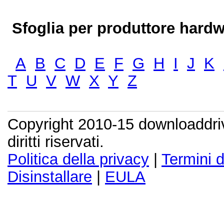
Sfoglia per produttore hardw
A
B
C
D
E
F
G
H
I
J
K
T
U
V
W
X
Y
Z
Copyright 2010-15 downloaddriv
diritti riservati.
Politica della privacy
|
Termini d
Disinstallare
|
EULA