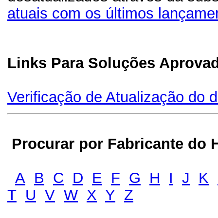
atuais com os últimos lançame
Links Para Soluções Aprov
Verificação de Atualização do d
Procurar por Fabricante do H
A
B
C
D
E
F
G
H
I
J
K
T
U
V
W
X
Y
Z