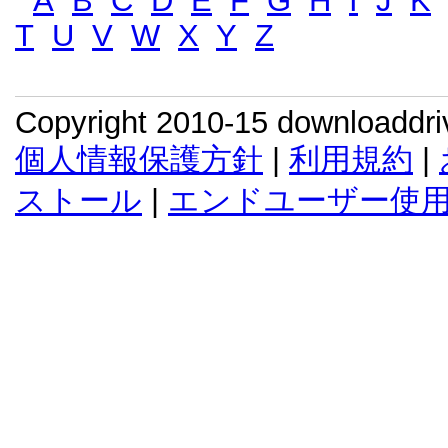
A
B
C
D
E
F
G
H
I
J
K
T
U
V
W
X
Y
Z
Copyright 2010-15 downloaddr
個人情報保護方針
|
利用規約
|
ストール
|
エンドユーザー使