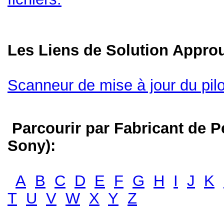
Les Liens de Solution Appr
Scanneur de mise à jour du pil
Parcourir par Fabricant de P
Sony):
A
B
C
D
E
F
G
H
I
J
K
T
U
V
W
X
Y
Z