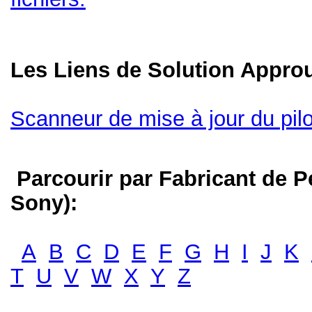
Les Liens de Solution Appr
Scanneur de mise à jour du pil
Parcourir par Fabricant de P
Sony):
A
B
C
D
E
F
G
H
I
J
K
T
U
V
W
X
Y
Z