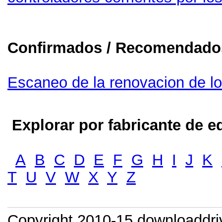
Confirmados / Recomendados
Escaneo de la renovacion de lo
Explorar por fabricante de eq
A
B
C
D
E
F
G
H
I
J
K
T
U
V
W
X
Y
Z
Copyright 2010-15 downloaddr