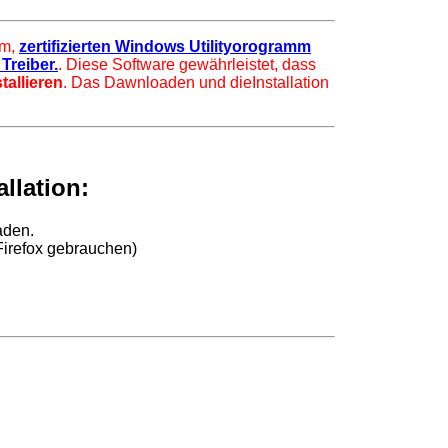
om,
zertifizierten Windows Utilityorogramm
Treiber.
. Diese Software gewährleistet, dass
tallieren
. Das Dawnloaden und dieInstallation
llation:
aden.
Firefox gebrauchen)